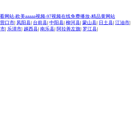
网站-欧美aaaaa视频-97视频在线免费播放-精品黄网站
营口市
|
凤阳县
|
台前县
|
中阳县
|
柳河县
|
蒙山县
|
日土县
|
江油市
|
康市
|
乐清市
|
越西县
|
南乐县
|
阿拉善左旗
|
罗江县
|